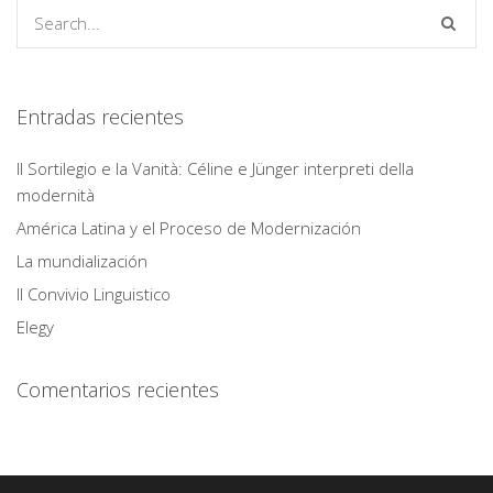
Entradas recientes
Il Sortilegio e la Vanità: Céline e Jünger interpreti della
modernità
América Latina y el Proceso de Modernización
La mundialización
Il Convivio Linguistico
Elegy
Comentarios recientes
Copyright 2021 - R. Campa. All Rights Reserved