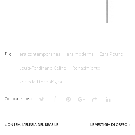
Tags:
era contemporánea
era moderna
Ezra Pound
Louis-Ferdinand Céline
Renacimiento
sociedad tecnológica
Compartir post:
«
ONTEM: L´ELEGIA DEL BRASILE
LE VESTIGIA DI ORFEO
»